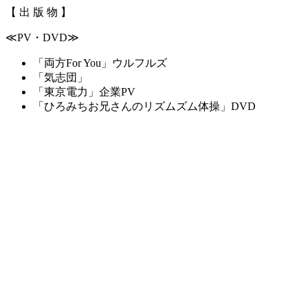
【 出 版 物 】
≪PV・DVD≫
「両方For You」ウルフルズ
「気志団」
「東京電力」企業PV
「ひろみちお兄さんのリズムズム体操」DVD